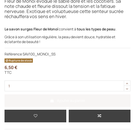
Fleur de Monoï évoque le sable doré et les cocotiers. Sa
note chaude et fleurie dissout la tension et la fatigue
nerveuse. Exotique et voluptueuse cette senteur sucrée
réchauffera vos sens en hiver.
Le savon surgas
Fleur de Monoï
convient à
tous les types de peau
.
Grâce à son utilisation régulière, la peau devient douce, hydratée et
éclatante de beauté !
Référence
SAV100_MONOI_SS
Rupture de stock
6,50 €
TTC
Ajouter au panier