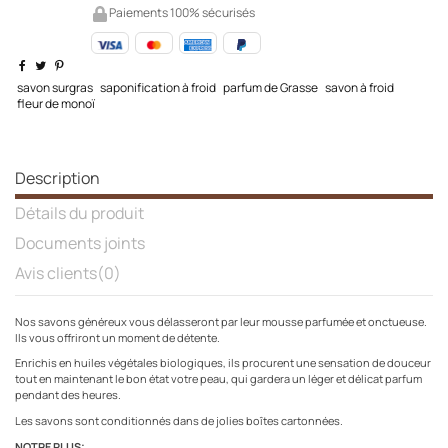
Paiements 100% sécurisés
savon surgras
saponification à froid
parfum de Grasse
savon à froid
fleur de monoï
Description
Détails du produit
Documents joints
Avis clients
(0)
Nos savons généreux vous délasseront par leur mousse parfumée et onctueuse.
Ils vous offriront un moment de détente.
Enrichis en huiles végétales biologiques, ils procurent une sensation de douceur
tout en maintenant le bon état votre peau, qui gardera un léger et délicat parfum
pendant des heures.
Les savons sont conditionnés dans de jolies boîtes cartonnées.
NOTRE PLUS: