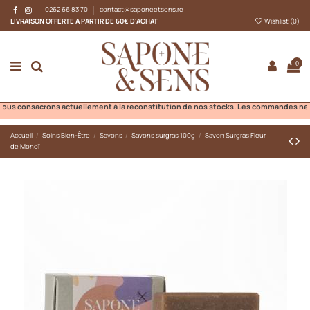
0262 66 83 70
contact@saponeetsens.re
LIVRAISON OFFERTE A PARTIR DE 60€ D'ACHAT
Wishlist (
0
)
0
 consacrons actuellement à la reconstitution de nos stocks. Les commandes ne pourro
Accueil
Soins Bien-Être
Savons
Savons surgras 100g
Savon Surgras Fleur
de Monoï