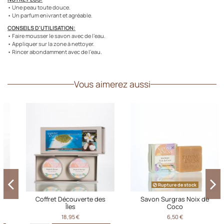
• Une peau toute douce.
• Un parfum enivrant et agréable.
CONSEILS D'UTILISATION:
• Faire mousser le savon avec de l’eau.
• Appliquer sur la zone à nettoyer.
• Rincer abondamment avec de l’eau.
Vous aimerez aussi
Rupture de stock
Coffret Découverte des
Savon Surgras Noix de
Îles
Coco
18,95 €
6,50 €