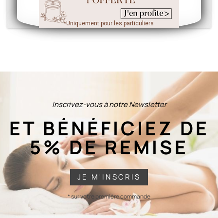
*Uniquement pour les particuliers
*Uniquement pour les particuliers
Inscrivez-vous à notre Newsletter
ET BÉNÉFICIEZ DE
5% DE REMISE
JE M'INSCRIS
* sur votre première commande