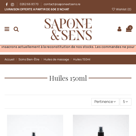
0262 66 83 70
contact@saponeetsens.re
LIVRAISON OFFERTE A PARTIR DE 60€ D'ACHAT
Wishlist (
0
)
0
acrons actuellement à la reconstitution de nos stocks. Les commandes ne pourront pa
Accueil
Soins Bien-Être
Huiles de massage
Huiles 150ml
Huiles 150ml
Pertinence
5