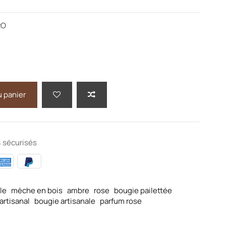
RO
u panier
 sécurisés
le
mèche en bois
ambre
rose
bougie pailettée
artisanal
bougie artisanale
parfum rose