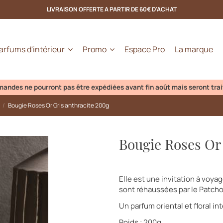
LIVRAISON OFFERTE A PARTIR DE 60€ D'ACHAT
arfums d'intérieur
Promo
Espace Pro
La marque
ne pourront pas être expédiées avant fin août mais seront traitées dè
Bougie Roses Or Gris anthracite 200g
Bougie Roses Or 
Elle est une invitation à voya
sont réhaussées par le Patchou
Un parfum oriental et floral i
Poids : 200g