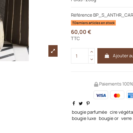
Référence
BP_S_ANTHR_CA
Derniers articles en stock
60,00 €
TTC
Ajouter a
Paiements 100%
bougie parfumée
cire végéta
bougie luxe
bougie or
verre 