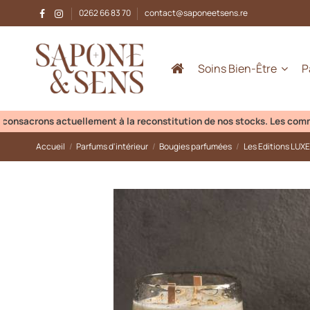
0262 66 83 70
contact@saponeetsens.re
Soins Bien-Être
P
crons actuellement à la reconstitution de nos stocks. Les commandes 
Accueil
Parfums d'intérieur
Bougies parfumées
Les Editions LUXE