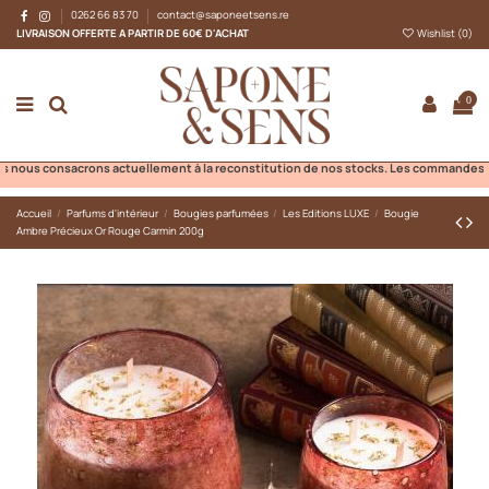
0262 66 83 70
contact@saponeetsens.re
LIVRAISON OFFERTE A PARTIR DE 60€ D'ACHAT
Wishlist (
0
)
0
ous consacrons actuellement à la reconstitution de nos stocks. Les commandes ne pou
Accueil
Parfums d'intérieur
Bougies parfumées
Les Editions LUXE
Bougie
Ambre Précieux Or Rouge Carmin 200g