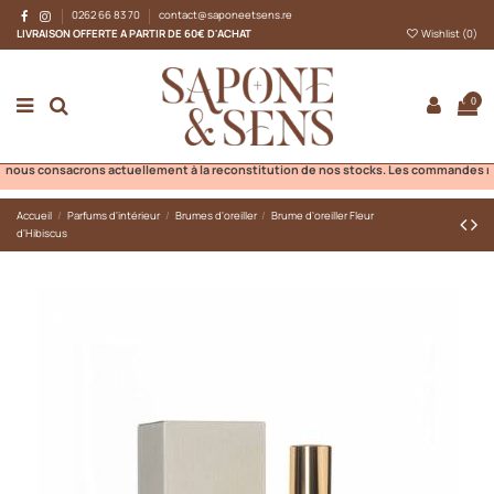
0262 66 83 70
contact@saponeetsens.re
LIVRAISON OFFERTE A PARTIR DE 60€ D'ACHAT
Wishlist (
0
)
0
us consacrons actuellement à la reconstitution de nos stocks. Les commandes ne pour
Accueil
Parfums d'intérieur
Brumes d'oreiller
Brume d'oreiller Fleur
d'Hibiscus