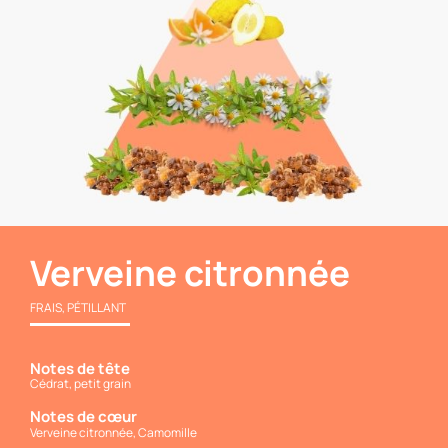
Verveine citronnée
FRAIS, PÉTILLANT
Notes de tête
Cédrat, petit grain
Notes de cœur
Verveine citronnée, Camomille