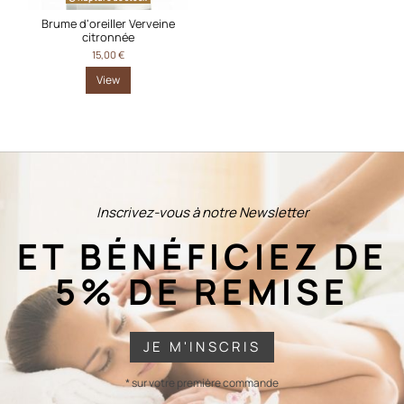
Brume d'oreiller Verveine
citronnée
15,00 €
View
Inscrivez-vous à notre Newsletter
ET BÉNÉFICIEZ DE
5% DE REMISE
JE M'INSCRIS
* sur votre première commande