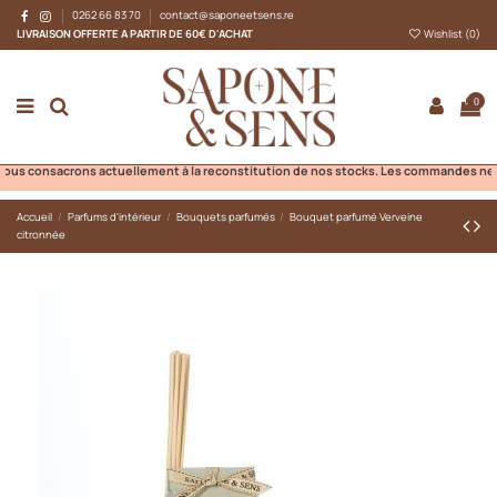
0262 66 83 70
contact@saponeetsens.re
LIVRAISON OFFERTE A PARTIR DE 60€ D'ACHAT
Wishlist (
0
)
0
 consacrons actuellement à la reconstitution de nos stocks. Les commandes ne pourro
Accueil
Parfums d'intérieur
Bouquets parfumés
Bouquet parfumé Verveine
citronnée