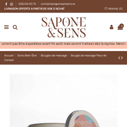
0262 66 83 70
contact@saponeetsens.re
LIVRAISON OFFERTE A PARTIR DE 60€ D'ACHAT
Wishlist (
0
)
0
t pas être expédiées avant fin août mais seront traitées dès la reprise. Merci de v
Accueil
Soins Bien-Être
Bougies de massage
Bougie de massage Fleur de
Cerisier