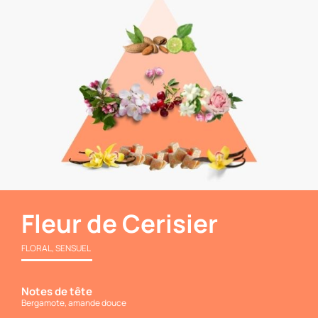
Fleur de Cerisier
FLORAL, SENSUEL
Notes de tête
Bergamote, amande douce