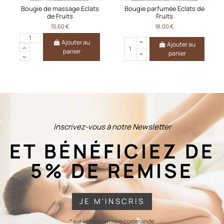
Bougie de massage Eclats
Bougie parfumée Eclats de
de Fruits
Fruits
15,60 €
18,00 €
Ajouter au
Ajouter au
panier
panier
Inscrivez-vous à notre Newsletter
ET BÉNÉFICIEZ DE
5% DE REMISE
JE M'INSCRIS
* sur votre première commande