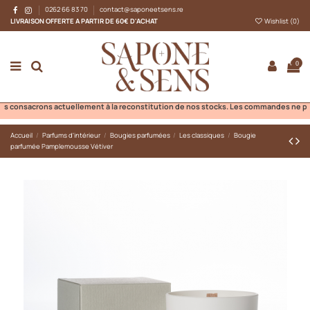
0262 66 83 70
contact@saponeetsens.re
LIVRAISON OFFERTE A PARTIR DE 60€ D'ACHAT
Wishlist (
0
)
0
onsacrons actuellement à la reconstitution de nos stocks. Les commandes ne pourront 
Accueil
Parfums d'intérieur
Bougies parfumées
Les classiques
Bougie
parfumée Pamplemousse Vétiver