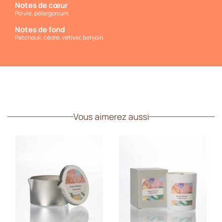
Notes de cœur
Poivre, pélargonium
Notes de fond
Patchouli, cèdre, vétiver, benjoin
Vous aimerez aussi