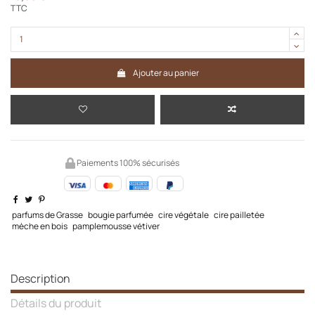
TTC
Ajouter au panier
Paiements 100% sécurisés
parfums de Grasse
bougie parfumée
cire végétale
cire pailletée
mèche en bois
pamplemousse vétiver
Description
Détails du produit