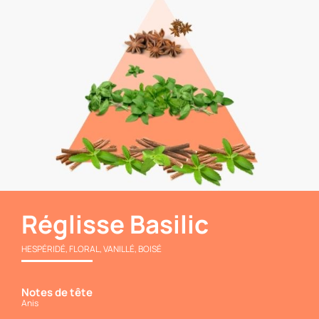
Réglisse Basilic
HESPÉRIDÉ, FLORAL, VANILLÉ, BOISÉ
Notes de tête
Anis