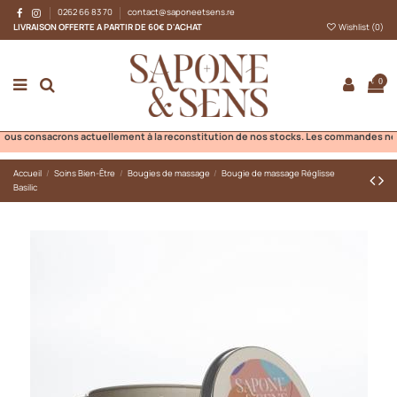
0262 66 83 70
contact@saponeetsens.re
LIVRAISON OFFERTE A PARTIR DE 60€ D'ACHAT
Wishlist (
0
)
0
 consacrons actuellement à la reconstitution de nos stocks. Les commandes ne pourro
Accueil
Soins Bien-Être
Bougies de massage
Bougie de massage Réglisse
Basilic