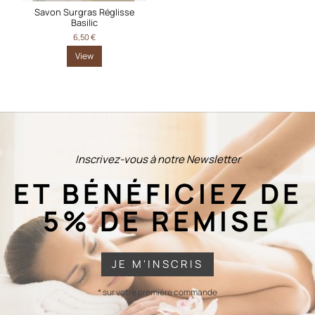
Savon Surgras Réglisse
Basilic
6,50 €
View
Inscrivez-vous à notre Newsletter
ET BÉNÉFICIEZ DE
5% DE REMISE
JE M'INSCRIS
* sur votre première commande